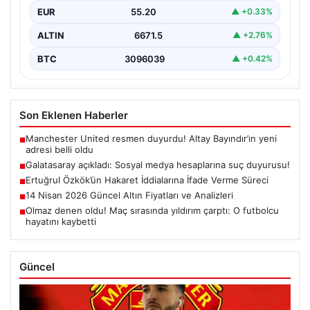
EUR
55.20
▲ +0.33%
ALTIN
6671.5
▲ +2.76%
BTC
3096039
▲ +0.42%
Son Eklenen Haberler
Manchester United resmen duyurdu! Altay Bayındır’ın yeni
■
adresi belli oldu
Galatasaray açıkladı: Sosyal medya hesaplarına suç duyurusu!
■
Ertuğrul Özkök’ün Hakaret İddialarına İfade Verme Süreci
■
14 Nisan 2026 Güncel Altın Fiyatları ve Analizleri
■
Olmaz denen oldu! Maç sırasında yıldırım çarptı: O futbolcu
■
hayatını kaybetti
Güncel