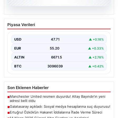
06.08.2026
Galatasaray açıkladı: Sosyal medya
Piyasa Verileri
hesaplarına suç duyurusu!
{ “title”: “Galatasaray, Sosyal Medya Hesaplarına Karşı
Hukuki Adım Attı”, “content”: “ Galatasaray Spor…
USD
47.71
▲ +0.16%
EUR
55.20
▲ +0.33%
ALTIN
6671.5
▲ +2.76%
BTC
3096039
▲ +0.42%
Son Eklenen Haberler
Manchester United resmen duyurdu! Altay Bayındır’ın yeni
■
adresi belli oldu
Galatasaray açıkladı: Sosyal medya hesaplarına suç duyurusu!
■
Ertuğrul Özkök’ün Hakaret İddialarına İfade Verme Süreci
■