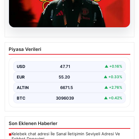
07.08.2026
Manchester United resmen duyurdu!
Piyasa Verileri
Altay Bayındır’ın yeni adresi belli oldu
USD
47.71
▲ +0.16%
EUR
55.20
▲ +0.33%
ALTIN
6671.5
▲ +2.76%
BTC
3096039
▲ +0.42%
Son Eklenen Haberler
Kelebek chat adresi İle Sanal İletişimin Seviyeli Adresi Ve
■
Sohbet Deneyimi