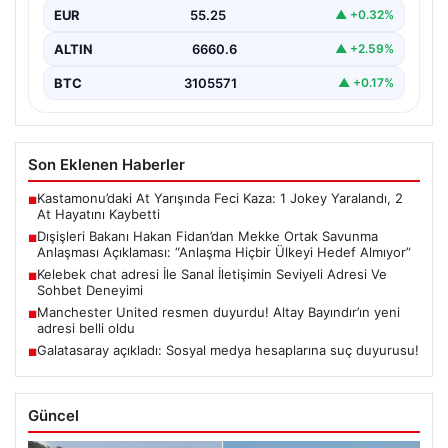
EUR
55.25
▲ +0.32%
bulundu. Bakan Fidan,…
ALTIN
6660.6
▲ +2.59%
BTC
3105571
▲ +0.17%
Son Eklenen Haberler
Kastamonu’daki At Yarışında Feci Kaza: 1 Jokey Yaralandı, 2
■
At Hayatını Kaybetti
Dışişleri Bakanı Hakan Fidan’dan Mekke Ortak Savunma
■
Anlaşması Açıklaması: “Anlaşma Hiçbir Ülkeyi Hedef Almıyor”
Kelebek chat adresi İle Sanal İletişimin Seviyeli Adresi Ve
■
Sohbet Deneyimi
Manchester United resmen duyurdu! Altay Bayındır’ın yeni
■
adresi belli oldu
Galatasaray açıkladı: Sosyal medya hesaplarına suç duyurusu!
■
Güncel