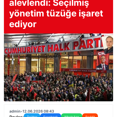
alevlendi: Seçilmiş
yönetim tüzüğe işaret
ediyor
admin
•
12.06.2026 08:43
Paylaş:
Twitter
Facebook
WhatsApp
Reddit