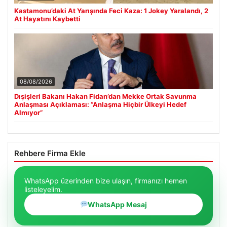
Kastamonu’daki At Yarışında Feci Kaza: 1 Jokey Yaralandı, 2
At Hayatını Kaybetti
08/08/2026
Dışişleri Bakanı Hakan Fidan’dan Mekke Ortak Savunma
Anlaşması Açıklaması: “Anlaşma Hiçbir Ülkeyi Hedef
Almıyor”
Rehbere Firma Ekle
WhatsApp üzerinden bize ulaşın, firmanızı hemen
listeleyelim.
WhatsApp Mesaj