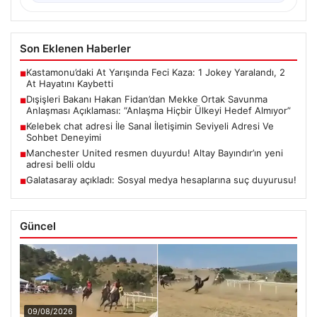
Son Eklenen Haberler
Kastamonu’daki At Yarışında Feci Kaza: 1 Jokey Yaralandı, 2
■
At Hayatını Kaybetti
Dışişleri Bakanı Hakan Fidan’dan Mekke Ortak Savunma
■
Anlaşması Açıklaması: “Anlaşma Hiçbir Ülkeyi Hedef Almıyor”
Kelebek chat adresi İle Sanal İletişimin Seviyeli Adresi Ve
■
Sohbet Deneyimi
Manchester United resmen duyurdu! Altay Bayındır’ın yeni
■
adresi belli oldu
Galatasaray açıkladı: Sosyal medya hesaplarına suç duyurusu!
■
Güncel
09/08/2026