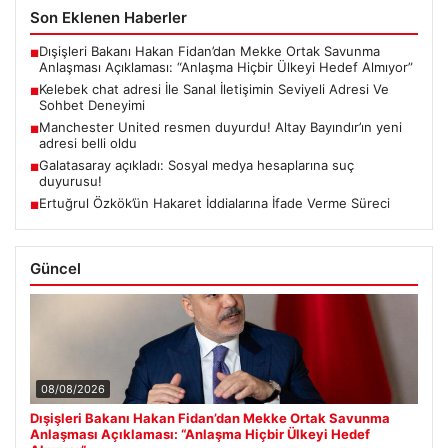
Son Eklenen Haberler
Dışişleri Bakanı Hakan Fidan’dan Mekke Ortak Savunma
■
Anlaşması Açıklaması: “Anlaşma Hiçbir Ülkeyi Hedef Almıyor”
Kelebek chat adresi İle Sanal İletişimin Seviyeli Adresi Ve
■
Sohbet Deneyimi
Manchester United resmen duyurdu! Altay Bayındır’ın yeni
■
adresi belli oldu
Galatasaray açıkladı: Sosyal medya hesaplarına suç
■
duyurusu!
Ertuğrul Özkök’ün Hakaret İddialarına İfade Verme Süreci
■
Güncel
08/08/2026
Dışişleri Bakanı Hakan Fidan’dan Mekke Ortak Savunma
Anlaşması Açıklaması: “Anlaşma Hiçbir Ülkeyi Hedef