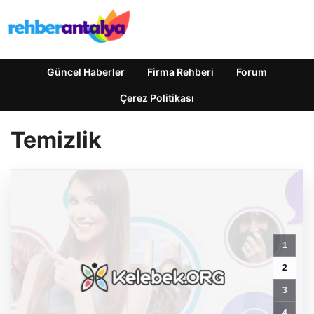
Güncel Haberler
Firma Rehberi
Forum
Çerez Politikası
Temizlik
1
2
3
4