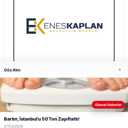
×
Göz Atın
Enes Kaplan Avukatlık Bürosu
28/04/2026
Web sitemizi nasıl kullandığınızı daha iyi anlayabilmek,
Güncel Haberler
deneyiminizi kişiselleştirmek ve geliştirmek amacıyla çerezler
kullanıyoruz.
Çerez Politikamız
Bartın, İstanbul’u 50 Ton Zayıflattı!
Reddet
Kabul Et
27/03/2026