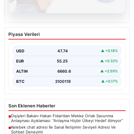
08.08.2026
Kelebek chat adresi İle Sanal İletişimin
Piyasa Verileri
Seviyeli Adresi Ve Sohbet Deneyimi
Dijital çağında bireylerin güvenli bir biçimde irtibat
kurması ciddi bir değer barındırmaktadır. Günümüzde
USD
47.74
▲ +0.18%
birçok…
EUR
55.25
▲ +0.32%
ALTIN
6660.6
▲ +2.59%
BTC
3100119
▲ +0.17%
Son Eklenen Haberler
Dışişleri Bakanı Hakan Fidan’dan Mekke Ortak Savunma
■
Anlaşması Açıklaması: “Anlaşma Hiçbir Ülkeyi Hedef Almıyor”
Kelebek chat adresi İle Sanal İletişimin Seviyeli Adresi Ve
■
Sohbet Deneyimi