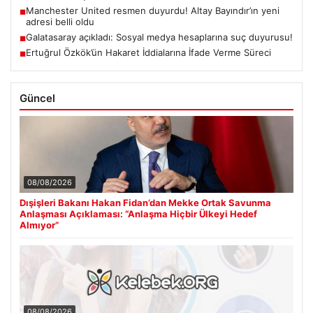
Manchester United resmen duyurdu! Altay Bayındır’ın yeni
■
adresi belli oldu
Galatasaray açıkladı: Sosyal medya hesaplarına suç duyurusu!
■
Ertuğrul Özkök’ün Hakaret İddialarına İfade Verme Süreci
■
Güncel
08/08/2026
Dışişleri Bakanı Hakan Fidan’dan Mekke Ortak Savunma
Anlaşması Açıklaması: “Anlaşma Hiçbir Ülkeyi Hedef
Almıyor”
08/08/2026