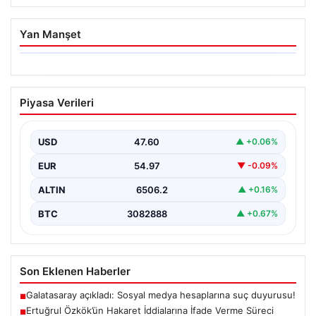
Yan Manşet
06.08.2026
Ertuğrul Özkök’ün Hakaret İddialarına
Piyasa Verileri
İfade Verme Süreci
Ünlü gazeteci ve yazar Ertuğrul Özkök,
Cumhurbaşkanına hakaret iddialarıyla yürütülen
USD
47.60
▲ +0.06%
soruşturma kapsamında İstanbul Adalet…
EUR
54.97
▼ -0.09%
ALTIN
6506.2
▲ +0.16%
BTC
3082888
▲ +0.67%
Son Eklenen Haberler
Galatasaray açıkladı: Sosyal medya hesaplarına suç duyurusu!
■
Ertuğrul Özkök’ün Hakaret İddialarına İfade Verme Süreci
■