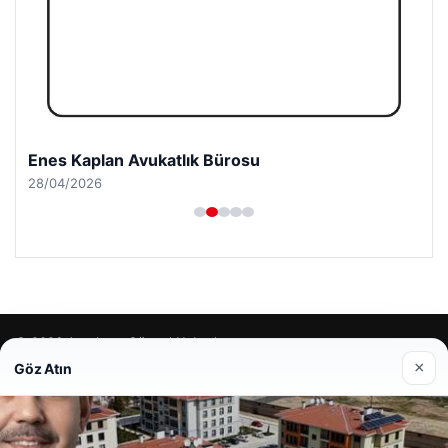
Enes Kaplan Avukatlık Bürosu
28/04/2026
© 2026 Antalya – Güncel Haberler
×
Göz Atın
lemagrup.com.tr
tcio