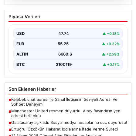
07.08.2026
Manchester United resmen duyurdu!
Piyasa Verileri
Altay Bayındır’ın yeni adresi belli oldu
USD
47.74
▲ +0.18%
EUR
55.25
▲ +0.32%
ALTIN
6660.6
▲ +2.59%
BTC
3100119
▲ +0.17%
Son Eklenen Haberler
Kelebek chat adresi İle Sanal İletişimin Seviyeli Adresi Ve
■
Sohbet Deneyimi
Manchester United resmen duyurdu! Altay Bayındır’ın yeni
■
adresi belli oldu
Galatasaray açıkladı: Sosyal medya hesaplarına suç duyurusu!
■
Ertuğrul Özkök’ün Hakaret İddialarına İfade Verme Süreci
■
14 Nisan 2026 Güncel Altın Fiyatları ve Analizleri