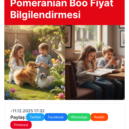
Pomeranian Boo Fiyat
Bilgilendirmesi
•
11.12.2025 17:32
Paylaş:
Twitter
Facebook
WhatsApp
Reddit
Pinterest