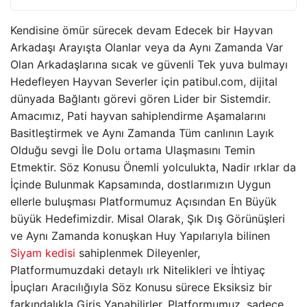
Kendisine ömür sürecek devam Edecek bir Hayvan
Arkadaşı Arayışta Olanlar veya da Aynı Zamanda Var
Olan Arkadaşlarına sıcak ve güvenli Tek yuva bulmayı
Hedefleyen Hayvan Severler için patibul.com, dijital
dünyada Bağlantı görevi gören Lider bir Sistemdir.
Amacımız, Pati hayvan sahiplendirme Aşamalarını
Basitleştirmek ve Aynı Zamanda Tüm canlının Layık
Olduğu sevgi İle Dolu ortama Ulaşmasını Temin
Etmektir. Söz Konusu Önemli yolculukta, Nadir ırklar da
İçinde Bulunmak Kapsamında, dostlarımızın Uygun
ellerle buluşması Platformumuz Açısından En Büyük
büyük Hedefimizdir. Misal Olarak, Şık Dış Görünüşleri
ve Aynı Zamanda konuşkan Huy Yapılarıyla bilinen
Siyam kedisi
sahiplenmek Dileyenler,
Platformumuzdaki detaylı ırk Nitelikleri ve İhtiyaç
İpuçları Aracılığıyla Söz Konusu sürece Eksiksiz bir
farkındalıkla Giriş Yapabilirler. Platformumuz, sadece