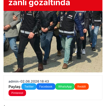
zanlı gözaltında
admin
•
02.06.2026 18:43
Paylaş:
Twitter
Facebook
WhatsApp
Reddit
Pinterest