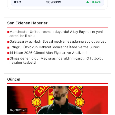
BTC
3096039
▲ +0.42%
Son Eklenen Haberler
Manchester United resmen duyurdu! Altay Bayındır’ın yeni
■
adresi belli oldu
Galatasaray açıkladı: Sosyal medya hesaplarına suç duyurusu!
■
Ertuğrul Özkök’ün Hakaret İddialarına İfade Verme Süreci
■
14 Nisan 2026 Güncel Altın Fiyatları ve Analizleri
■
Olmaz denen oldu! Maç sırasında yıldırım çarptı: O futbolcu
■
hayatını kaybetti
Güncel
07/08/2026